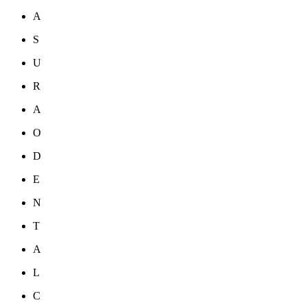
A
S
U
R
A
O
D
E
N
T
A
L
C